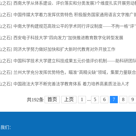
山之石] 西南大学从体系建设、评价落实和分类发展3个维度扎实开展劳动教育
山之石] 中国传媒大学着力发挥优势特色 积极服务国家通用语言文字推广
山之石] 中南大学构建规范高效公平的学术同行评议制度——不拘一格“评
山之石] 西安电子科技大学“四向发力”加快推进教育数字化转型发展
他山之石] 同济大学努力做好加快和扩大新时代教育对外开放工作
山之石] 中国科学技术大学建立科技成果五元价值评价机制——助科研团队在
山之石] 兰州大学充分发挥优势特色，瞄准“高精尖缺”领域，集聚力量联合..
山之石] 中国政法大学不断完善法学教育体系 着力培养高素质法治人才
...
首页
上页
1
5
6
7
8
9
共192条
系我们：