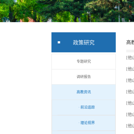
政策研究
高
[他
专题研究
[他
调研报告
[他
[他
高教资讯
[他
· 前沿追踪
[他
· 理论视界
[他