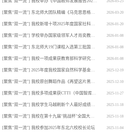
[聚焦“双一流”] 我校举办《中国教师发展报告2025》成果发布会暨数智赋能教师高质...
2026-05-25
[聚焦“双一流”] 东北师大团队精编《马克思恩格斯列宁关于哲学社会科学及各学科重...
2026-03-20
[聚焦“双一流”] 我校新增十项2025年度国家社科基金重大项目和专项项目
2026-01-20
[聚焦“双一流”] 学校举办国家级领军人才肖奕教授聘任仪式
2026-01-08
[聚焦“双一流”] 东北师大19门课程入选第三批国家级一流本科课程
2026-01-08
[聚焦“双一流”] 我校一项成果获教育部科学研究优秀成果奖（自然科学和工程技术）
2026-01-08
[聚焦“双一流”] 2025年度我校国家自然科学基金项目取得里程碑式突破
2025-12-19
[聚焦“双一流”] 我校原创舞蹈作品《再望这片黑土》荣获第十五届中国舞蹈荷花奖民...
2025-12-10
[聚焦“双一流”] 我校多项成果获CTTI（中国智库索引）最佳案例与优秀成果
2025-11-27
[聚焦“双一流”] 我校学生马越刷新个人最好成绩并夺得第十五届全运会女子铅球铜牌
2025-11-18
[聚焦“双一流”] 我校在第十九届“挑战杯”全国大学生课外学术科技作品竞赛中取得...
2025-11-18
[聚焦“双一流”] 我校参加2025年东北六校校长论坛
2025-11-04