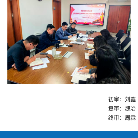
初审：刘鑫
复审：魏冶
终审：周霖