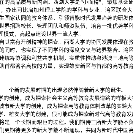
在的高品质与新内涵。西湖大学是“小而精”，聚焦基础
起，办出可比肩加州理工学院的学科与专业。湾区联合大
生国家认同的教育体系、引领智能时代发展趋势的研发
世界招聘校长、管理团队和师资队伍，培育一批优势学
理模式，高起点建设世界一流大学。
自其富有开创精神的探索。西湖大学的协同发展体现在
的同时，也实现了不同学科的深度交叉与跨界整合。湾
建统筹协调和利益共享机制，实质性推动粤港澳三地高
助首都著名高校的力量，实现雄安新区与首都的高等教
，一个新的发展时期的出现必然伴随着新大学的诞生。
学的创建，成为探索社会主义高等教育发展道路的样板大
城市新大学的创建，成为探索高等教育体制改革的实验大
学、雄安大学的创建，很可能成为探索新时代高等教育发
将是一个长期而艰巨的过程。我们期待三所新大学能不
们更期待更多的新大学能不断涌现，共同为新时代中国