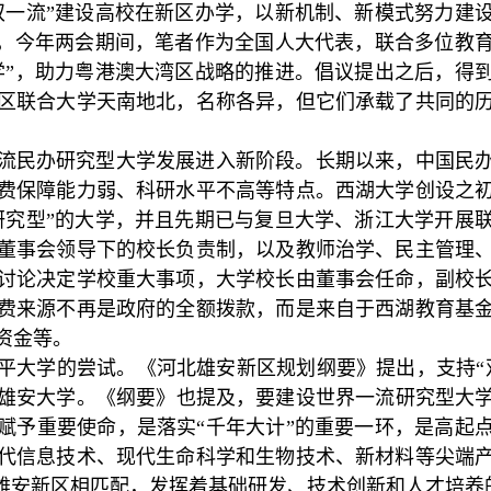
双一流”建设高校在新区办学，以新机制、新模式努力建
外，今年两会期间，笔者作为全国人大代表，联合多位教
学”，助力粤港澳大湾区战略的推进。倡议提出之后，得
区联合大学天南地北，名称各异，但它们承载了共同的
流民办研究型大学发展进入新阶段。长期以来，中国民
费保障能力弱、科研水平不高等特点。西湖大学创设之
研究型”的大学，并且先期已与复旦大学、浙江大学开展
董事会领导下的校长负责制，以及教师治学、民主管理
讨论决定学校重大事项，大学校长由董事会任命，副校
费来源不再是政府的全额拨款，而是来自于西湖教育基
资金等。
平大学的尝试。《河北雄安新区规划纲要》提出，支持“
雄安大学。《纲要》也提及，要建设世界一流研究型大
赋予重要使命，是落实“千年大计”的重要一环，是高起
代信息技术、现代生命科学和生物技术、新材料等尖端
的雄安新区相匹配，发挥着基础研发、技术创新和人才培养